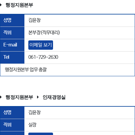
행정지원본부
성명
김윤창
직위
본부장(직무대리)
E-mail
이메일 보기
Tel
061-729-2630
행정지원본부 업무 총괄
행정지원본부
인재경영실
성명
김윤창
직위
실장