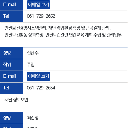
E-mail
이메일 보기
Tel
061-729-2652
안전보건경영시스템관리, 재단 작업환경 측정 및 근곡결계 관리,
안전보건활동 성과측정, 안전보건관련 연간교육 계획 수립 및 관리업무
성명
신난수
직위
주임
E-mail
이메일 보기
Tel
061-729-2654
재단 정보보안
성명
최진영