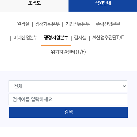
조직도
직원안내
원장실
정책기획본부
기업진흥본부
주력산업본부
미래산업본부
행정지원본부
감사실
AI산업추진단T/F
위기지원센터(T/F)
검색