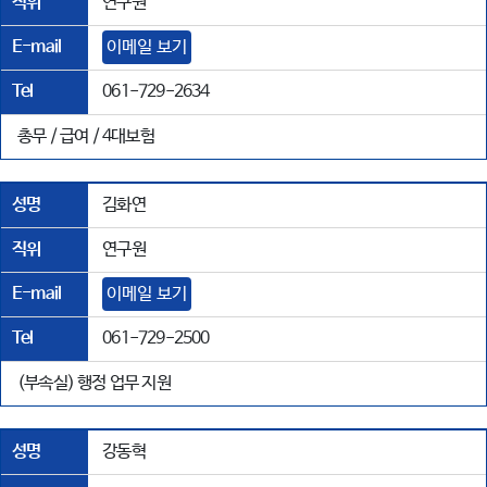
직위
연구원
E-mail
이메일 보기
Tel
061-729-2634
총무 / 급여 / 4대보험
성명
김화연
직위
연구원
E-mail
이메일 보기
Tel
061-729-2500
(부속실) 행정 업무 지원
성명
강동혁