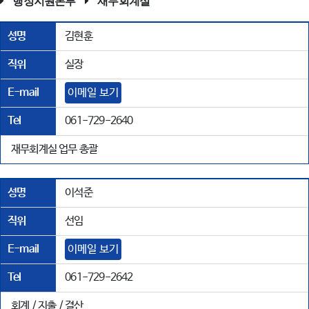
행정지원본부
재무회계실
성명
김현훈
직위
실장
E-mail
이메일 보기
Tel
061-729-2640
재무회계실 업무 총괄
성명
이석준
직위
선임
E-mail
이메일 보기
Tel
061-729-2642
회계 / 지출 / 결산