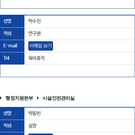
성명
박수진
직위
연구원
E-mail
이메일 보기
Tel
육아휴직
행정지원본부
시설안전관리실
성명
박동빈
직위
실장