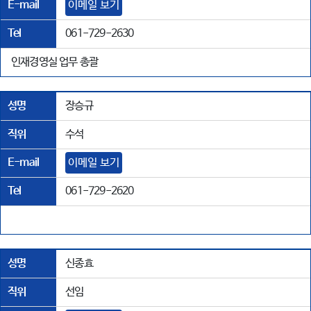
E-mail
이메일 보기
Tel
061-729-2630
인재경영실 업무 총괄
성명
장승규
직위
수석
E-mail
이메일 보기
Tel
061-729-2620
성명
신종효
직위
선임