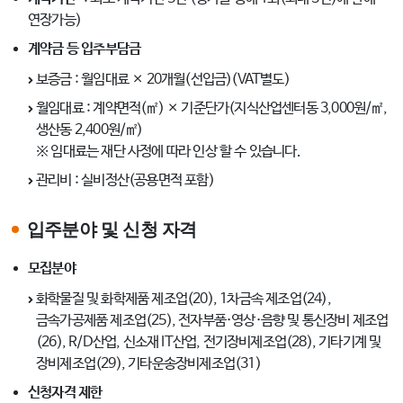
연장가능)
계약금 등 입주부담금
보증금 : 월임대료 × 20개월(선입금)(VAT별도)
월임대료 : 계약면적(㎡) × 기준단가(지식산업센터동 3,000원/㎡,
생산동 2,400원/㎡)
※ 임대료는 재단 사정에 따라 인상 할 수 있습니다.
관리비 : 실비정산(공용면적 포함)
입주분야 및 신청 자격
모집분야
화학물질 및 화학제품 제조업(20), 1차금속 제조업(24),
금속가공제품 제조업(25), 전자부품·영상·음향 및 통신장비 제조업
(26), R/D산업, 신소재 IT산업, 전기장비제조업(28), 기타기계 및
장비제조업(29), 기타운송장비제조업(31)
신청자격 제한