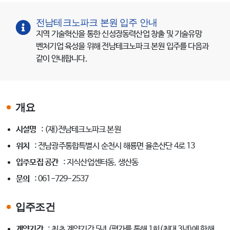
전남테크노파크 본원 입주 안내
지역 기술혁신을 통한 신성장동력산업 창출 및 기술유망
벤처기업 육성을 위해 전남테크노파크 본원 입주를 다음과
같이 안내합니다.
개요
시설명
: (재)전남테크노파크 본원
위치
: 전남광주통합특별시 순천시 해룡면 율촌산단 4로 13
입주모집 공간
: 지식산업센터동, 생산동
문의
: 061-729-2537
입주조건
계약기간
: 최초 계약기간 5년 (평가를 통해 1회(최대 3년)에 한해