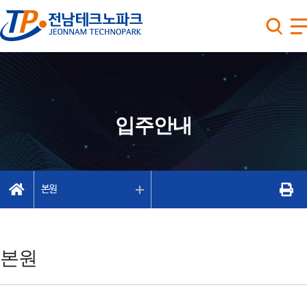
입주안내
본원
본원