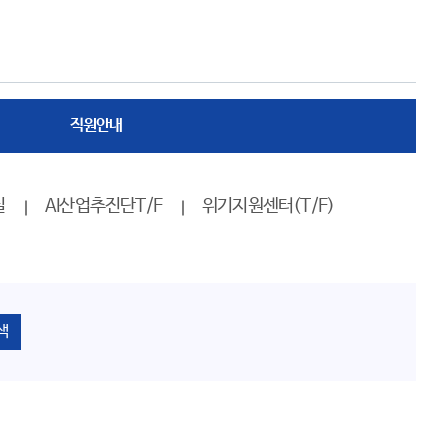
직원안내
실
AI산업추진단T/F
위기지원센터(T/F)
색