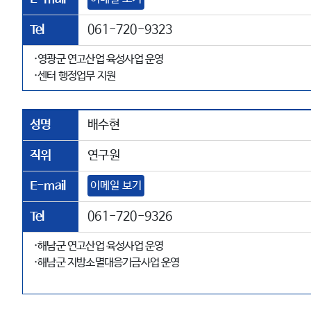
Tel
061-720-9323
·영광군 연고산업 육성사업 운영
·센터 행정업무 지원
성명
배수현
직위
연구원
E-mail
이메일 보기
Tel
061-720-9326
·해남군 연고산업 육성사업 운영
·해남군 지방소멸대응기금사업 운영