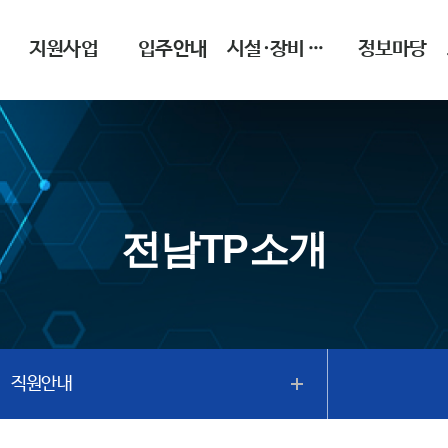
지원사업
입주안내
시설·장비 이용안내
정보마당
전남TP소개
직원안내