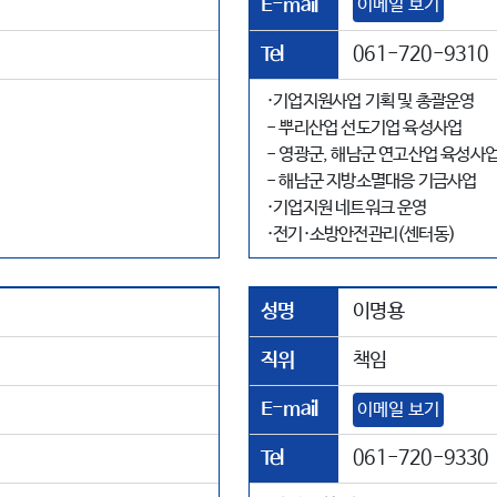
E-mail
이메일 보기
Tel
061-720-9310
·기업지원사업 기획 및 총괄운영
- 뿌리산업 선도기업 육성사업
- 영광군, 해남군 연고산업 육성사
- 해남군 지방소멸대응 기금사업
·기업지원 네트워크 운영
·전기·소방안전관리(센터동)
성명
이명용
직위
책임
E-mail
이메일 보기
Tel
061-720-9330