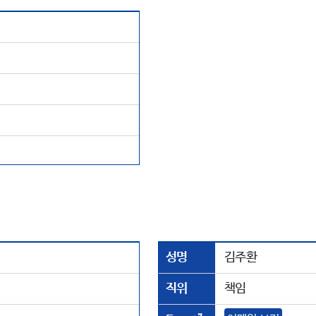
성명
김주환
직위
책임