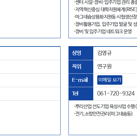
·센터 시설·장비·입주기업 관리 총
·지역혁신중심 대학지원체계(RISE
·마그네슘상용화지원동 시험생산장
·장비활용기업, 입주기업 발굴 및 
·장비 및 입주기업 네트워크 운영
성명
김영규
직위
연구원
E-mail
이메일 보기
Tel
061-720-9324
·뿌리산업 선도기업 육성사업 수행(
·전기,소방안전관리(마그네슘동)