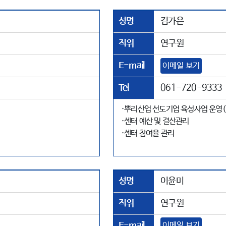
성명
김가은
직위
연구원
E-mail
이메일 보기
Tel
061-720-9333
·뿌리산업 선도기업 육성사업 운영(
·센터 예산 및 결산관리
·센터 참여율 관리
성명
이윤미
직위
연구원
E-mail
이메일 보기