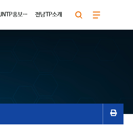
JNTP홍보마당
전남TP소개