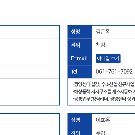
성명
김근옥
직위
책임
E-mail
이메일 보기
Tel
061-761-7092
·광양센터 철강, 수소산업 신규사업 
·해상풍력 지지구조물 제조자동화 
·공통업무(청렴리더, 광양센터 성과
성명
이호은
직위
주임