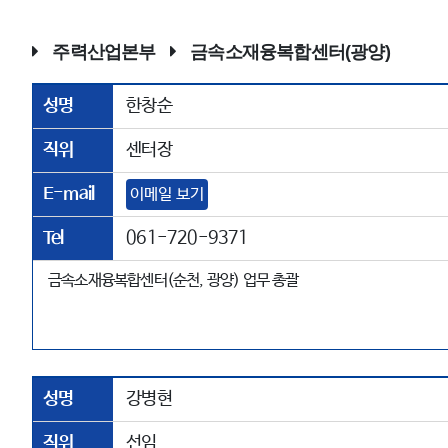
주력산업본부
금속소재융복합센터(광양)
성명
한창순
직위
센터장
E-mail
이메일 보기
Tel
061-720-9371
금속소재융복합센터(순천, 광양) 업무 총괄
성명
강병현
직위
선임