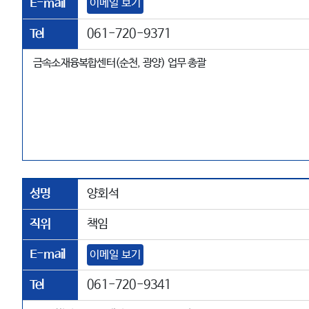
E-mail
이메일 보기
Tel
061-720-9371
금속소재융복합센터(순천, 광양) 업무 총괄
성명
양회석
직위
책임
E-mail
이메일 보기
Tel
061-720-9341