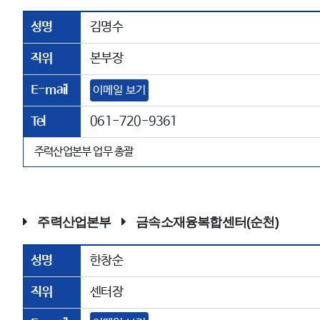
성명
김명수
직위
본부장
E-mail
이메일 보기
Tel
061-720-9361
주력산업본부 업무 총괄
주력산업본부
금속소재융복합센터(순천)
성명
한창순
직위
센터장