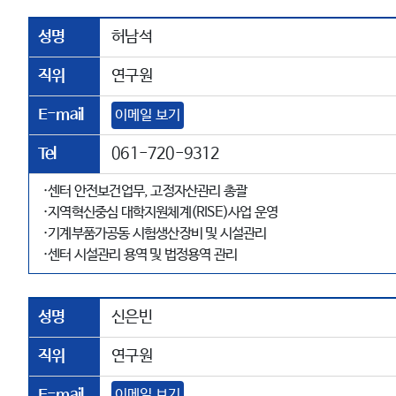
성명
허남석
직위
연구원
E-mail
이메일 보기
Tel
061-720-9312
·센터 안전보건업무, 고정자산관리 총괄
·지역혁신중심 대학지원체계(RISE)사업 운영
·기계부품가공동 시험생산장비 및 시설관리
·센터 시설관리 용역 및 법정용역 관리
성명
신은빈
직위
연구원
E-mail
이메일 보기