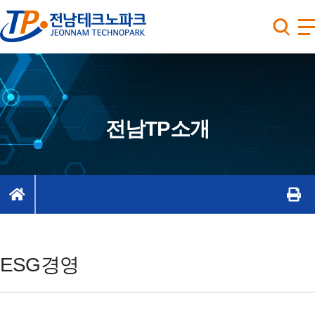
전남TP소개
ESG경영