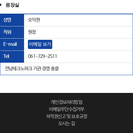
원장실
성명
오익현
직위
원장
E-mail
이메일 보기
Tel
061-729-2511
전남테크노파크 기관 경영 총괄
개인정보처리방침
이메일무단수집거부
저작권신고 및 보호규정
오시는 길