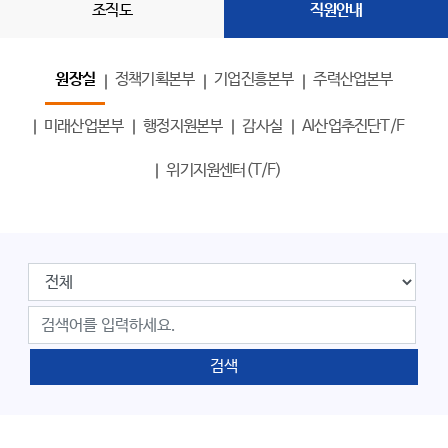
조직도
직원안내
원장실
정책기획본부
기업진흥본부
주력산업본부
미래산업본부
행정지원본부
감사실
AI산업추진단T/F
위기지원센터(T/F)
검색