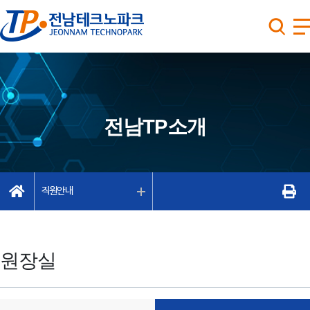
전남TP소개
직원안내
원장실