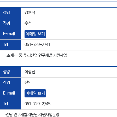
성명
강훈석
직위
수석
E-mail
이메일 보기
Tel
061-729-2741
· 소재·부품·뿌리산업 연구개발 지원사업
성명
이상선
직위
선임
E-mail
이메일 보기
Tel
061-729-2745
·전남 연구개발지원단 지원사업운영