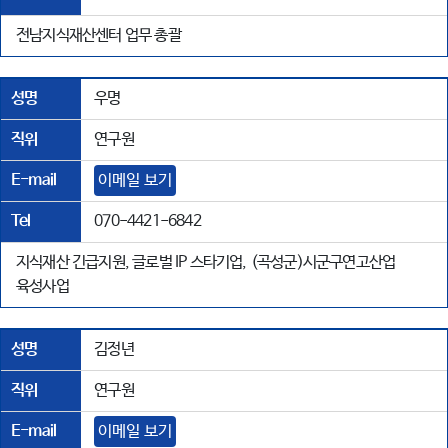
전남지식재산센터 업무 총괄
성명
우명
직위
연구원
E-mail
이메일 보기
Tel
070-4421-6842
지식재산 긴급지원, 글로벌 IP 스타기업, (곡성군)시군구연고산업
육성사업
성명
김정년
직위
연구원
E-mail
이메일 보기