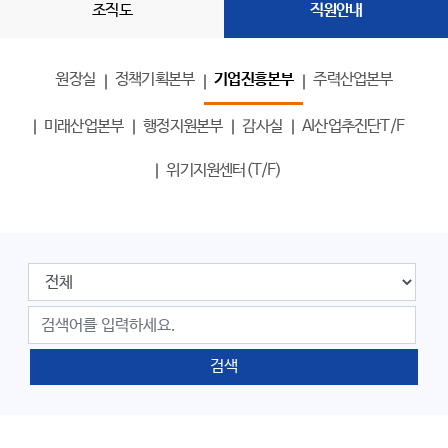
조직도
직원안내
원장실
정책기획본부
기업진흥본부
주력산업본부
미래산업본부
행정지원본부
감사실
AI산업추진단T/F
위기지원센터(T/F)
검색