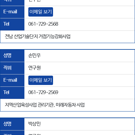
E-mail
이메일 보기
Tel
061-729-2568
전남 산업기술단지 거점기능강화사업
성명
손민우
직위
연구원
E-mail
이메일 보기
Tel
061-729-2569
지역산업육성사업 관리기관, 미래자동차 사업
성명
박상민