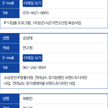
E-mail
이메일 보기
Tel
070-4421-6845
IP 디딤돌 프로그램, (곡성군)시군구연고산업 육성사업
성명
공성태
직위
연구원
E-mail
이메일 보기
Tel
061-242-8591
소상공인 IP창출지원, 전라남도 유기농명인 브랜드&디자인
사업, 전라남도 유기생태마을 브랜드&디자인 사업
성명
최형민