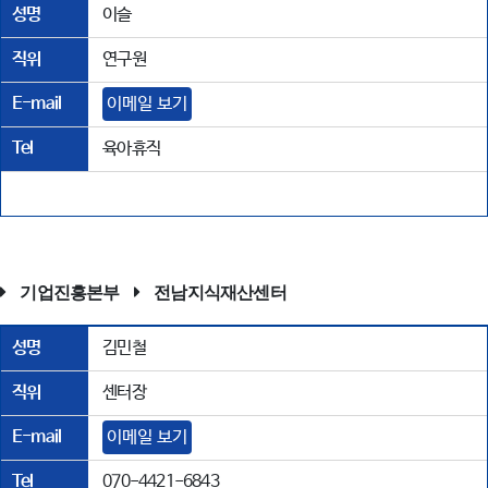
성명
이슬
직위
연구원
E-mail
이메일 보기
Tel
육아휴직
기업진흥본부
전남지식재산센터
성명
김민철
직위
센터장
E-mail
이메일 보기
Tel
070-4421-6843