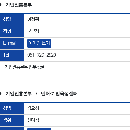
기업진흥본부
성명
이정관
직위
본부장
E-mail
이메일 보기
Tel
061-729-2520
기업진흥본부 업무 총괄
기업진흥본부
벤처·기업육성센터
성명
강오성
직위
센터장