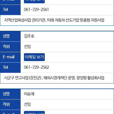
Tel
061-729-2561
지역산업육성사업 관리기관, 미래 자동차 선도기업 맞춤형 지원사업
성명
김주호
직위
선임
E-mail
이메일 보기
Tel
061-729-2562
시군구 연고사업(강진군), 해외시장개척단 운영, 광양항 활성화사업
성명
이승재
직위
선임