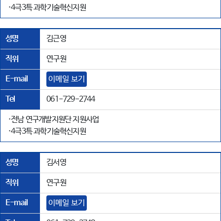
·4극3특 과학기술혁신지원
성명
김근영
직위
연구원
E-mail
이메일 보기
Tel
061-729-2744
·전남 연구개발지원단 지원사업
·4극3특 과학기술혁신지원
성명
김서영
직위
연구원
E-mail
이메일 보기