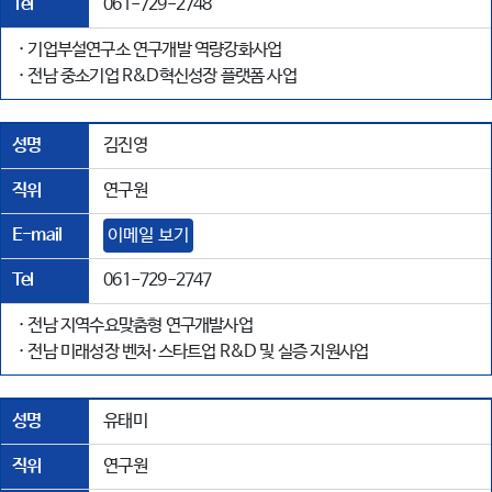
Tel
061-729-2748
· 기업부설연구소 연구개발 역량강화사업
· 전남 중소기업 R&D혁신성장 플랫폼 사업
성명
김진영
직위
연구원
E-mail
이메일 보기
Tel
061-729-2747
· 전남 지역수요맞춤형 연구개발사업
· 전남 미래성장 벤처·스타트업 R&D 및 실증 지원사업
성명
유태미
직위
연구원