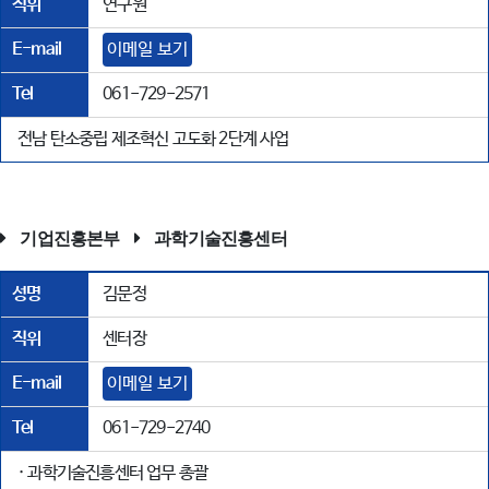
직위
연구원
E-mail
이메일 보기
Tel
061-729-2571
전남 탄소중립 제조혁신 고도화 2단계 사업
기업진흥본부
과학기술진흥센터
성명
김문정
직위
센터장
E-mail
이메일 보기
Tel
061-729-2740
· 과학기술진흥센터 업무 총괄