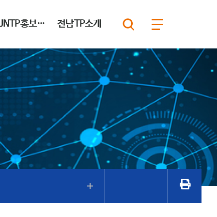
JNTP홍보마당
전남TP소개