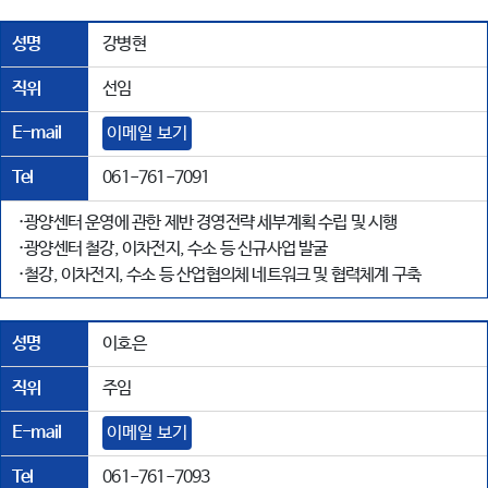
성명
강병현
직위
선임
E-mail
이메일 보기
Tel
061-761-7091
·광양센터 운영에 관한 제반 경영전략 세부계획 수립 및 시행
·광양센터 철강, 이차전지, 수소 등 신규사업 발굴
·철강, 이차전지, 수소 등 산업협의체 네트워크 및 협력체계 구축
성명
이호은
직위
주임
E-mail
이메일 보기
Tel
061-761-7093