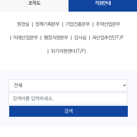
조직도
직원안내
원장실
정책기획본부
기업진흥본부
주력산업본부
미래산업본부
행정지원본부
감사실
AI산업추진단T/F
위기지원센터(T/F)
검색