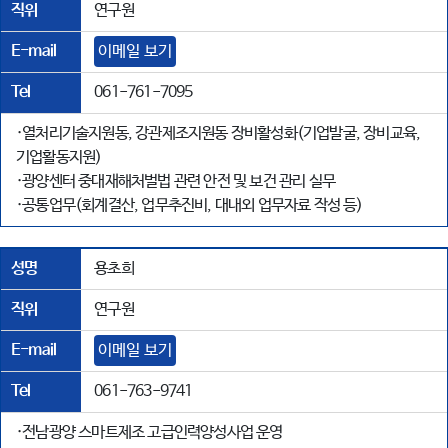
직위
연구원
E-mail
이메일 보기
Tel
061-761-7095
·열처리기술지원동, 강관제조지원동 장비활성화(기업발굴, 장비교육,
기업활동지원)
·광양센터 중대재해처벌법 관련 안전 및 보건 관리 실무
·공통업무(회계결산, 업무추진비, 대내외 업무자료 작성 등)
성명
용초희
직위
연구원
E-mail
이메일 보기
Tel
061-763-9741
·전남광양 스마트제조 고급인력양성사업 운영