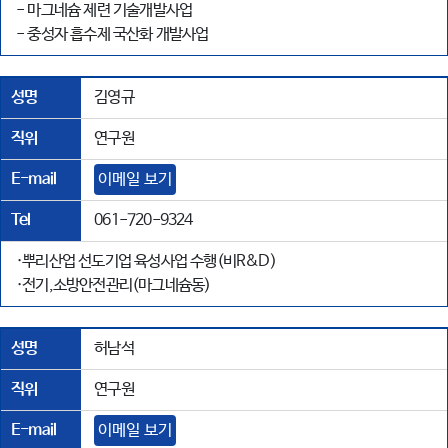
- 마그네슘 제련 기술개발사업
- 중성자 흡수제 국산화 개발사업
성명
김영규
직위
연구원
E-mail
이메일 보기
Tel
061-720-9324
·뿌리산업 선도기업 육성사업 수행(비R&D)
·전기,소방안전관리(마그네슘동)
성명
허남석
직위
연구원
E-mail
이메일 보기