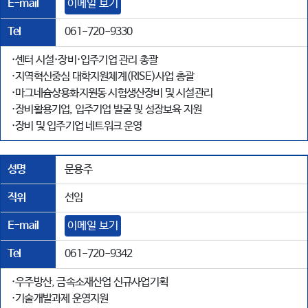
E-mail
이메일 보기
Tel
061-720-9330
·센터 시설·장비·입주기업 관리 총괄
·지역혁신중심 대학지원체계(RISE)사업 총괄
·마그네슘상용화지원동 시험생산장비 및 시설관리
·장비활용기업, 입주기업 발굴 및 성장보육 지원
·장비 및 입주기업 네트워크 운영
성명
문용주
직위
선임
E-mail
이메일 보기
Tel
061-720-9342
·우주방산, 금속소재산업 신규사업기획
·기술개발과제 운영지원