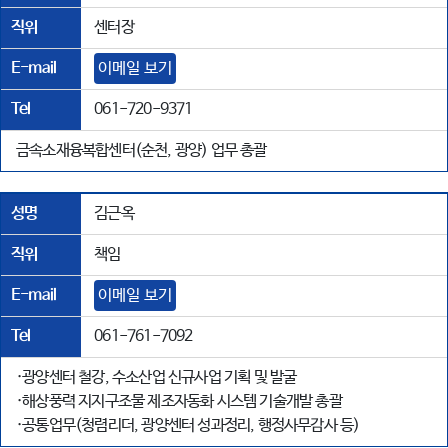
직위
센터장
E-mail
이메일 보기
Tel
061-720-9371
금속소재융복합센터(순천, 광양) 업무 총괄
성명
김근옥
직위
책임
E-mail
이메일 보기
Tel
061-761-7092
·광양센터 철강, 수소산업 신규사업 기획 및 발굴
·해상풍력 지지구조물 제조자동화 시스템 기술개발 총괄
·공통업무(청렴리더, 광양센터 성과정리, 행정사무감사 등)