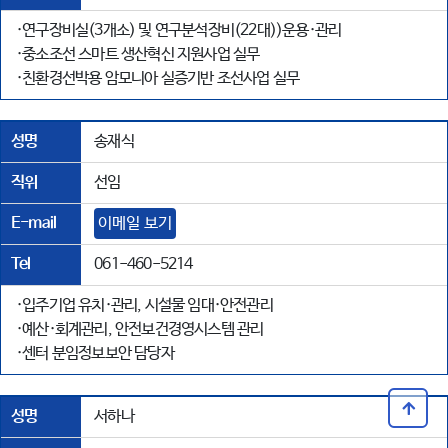
·연구장비실(3개소) 및 연구분석장비(22대))운용·관리
·중소조선 스마트 생산혁신 지원사업 실무
·친환경선박용 암모니아 실증기반 조선사업 실무
성명
송재식
직위
선임
E-mail
이메일 보기
Tel
061-460-5214
·입주기업 유치·관리, 시설물 임대·안전관리
·예산·회계관리, 안전보건경영시스템 관리
·센터 분임정보보안 담당자
성명
서하나