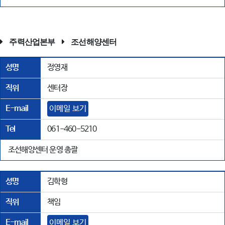
주력산업본부
조선해양센터
성명
정영재
직위
센터장
E-mail
이메일 보기
Tel
061-460-5210
조선해양센터 운영 총괄
성명
김학형
직위
책임
E-mail
이메일 보기