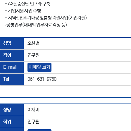
- AX실증산단 인프라 구축
- 기업지원 사업 수행
- 지역산업위기대응 맞춤형 지원사업(기업지원)
‧ 공통업무(대내외 업무자료 작성 등)
성명
오한별
직위
연구원
E-mail
이메일 보기
Tel
061-681-9760
성명
이채미
직위
연구원