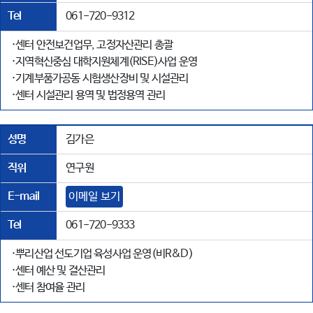
Tel
061-720-9312
·센터 안전보건업무, 고정자산관리 총괄
·지역혁신중심 대학지원체계(RISE)사업 운영
·기계부품가공동 시험생산장비 및 시설관리
·센터 시설관리 용역 및 법정용역 관리
성명
김가은
직위
연구원
E-mail
이메일 보기
Tel
061-720-9333
·뿌리산업 선도기업 육성사업 운영(비R&D)
·센터 예산 및 결산관리
·센터 참여율 관리