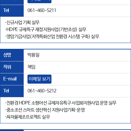
Tel
061-460-5211
·신규사업 기획 실무
·HDPE 규제특구 재정지원사업(기반조성) 실무
·영암기금사업(지역특화산업 친환경 시스템 구축) 실무
성명
박용일
직위
책임
E-mail
이메일 보기
Tel
061-460-5212
·친환경 HDPE 소형어선 규제자유특구 사업화지원사업 운영 실무
·중소조선 스마트 생산혁신 지원사업기획·운영
·AI자율제조프로젝트 실무