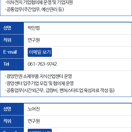
·이차전지 기업협의체 운영 및 기업지원
·공통업무(주간업무, 예산관리 등)
성명
박인범
직위
연구원
E-mail
이메일 보기
Tel
061-763-9742
·광양만권 소재부품 지식산업센터 운영
·광양센터 입주기업 모집 및 협의체 운영
·공통업무(시간외근무, 급량비, 벤처스타트업 육성자료 작성 등)
성명
노어진
직위
연구원