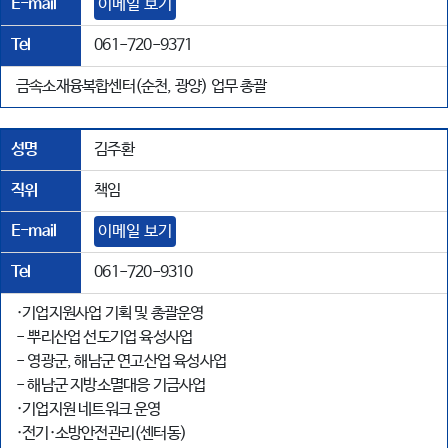
E-mail
이메일 보기
Tel
061-720-9371
금속소재융복합센터(순천, 광양) 업무 총괄
성명
김주환
직위
책임
E-mail
이메일 보기
Tel
061-720-9310
·기업지원사업 기획 및 총괄운영
- 뿌리산업 선도기업 육성사업
- 영광군, 해남군 연고산업 육성사업
- 해남군 지방소멸대응 기금사업
·기업지원 네트워크 운영
·전기·소방안전관리(센터동)