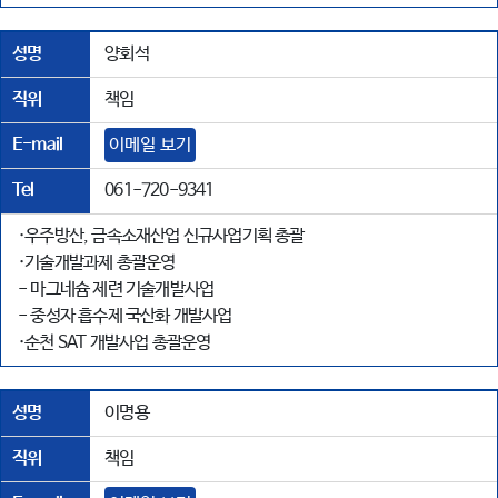
성명
양회석
직위
책임
E-mail
이메일 보기
Tel
061-720-9341
·우주방산, 금속소재산업 신규사업기획 총괄
·기술개발과제 총괄운영
- 마그네슘 제련 기술개발사업
- 중성자 흡수제 국산화 개발사업
·순천 SAT 개발사업 총괄운영
성명
이명용
직위
책임