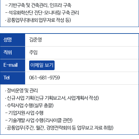
- 기반구축 및 건축관리, 인프라 구축
- 석유화학산단 진단·모니터링 구축 관리
‧ 공통업무(대내외 업무자료 작성 등)
성명
김준영
직위
주임
E-mail
이메일 보기
Tel
061-681-9759
‧ 장비운영 및 관리
‧ 신규 사업 기획(신규 기획보고서, 사업계획서 작성)
‧ 수탁사업 수행(실무 총괄)
- 기업지원 사업 수행
- 기술개발 사업 수행(리사이클 관련)
‧ 공통업무(주간, 월간, 경영전략회의 등 업무보고 자료 취합)