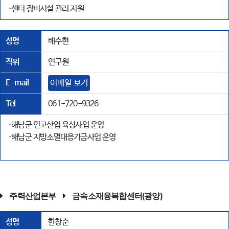
·센터 장비시설 관리 지원
성명
배수현
직위
연구원
E-mail
이메일 보기
Tel
061-720-9326
·해남군 연고산업 육성사업 운영
·해남군 지방소멸대응기금사업 운영
주력산업본부
금속소재융복합센터(광양)
성명
한창순