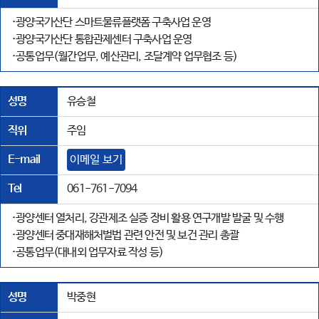
·광양국가산단 스마트물류플랫폼 구축사업 운영
·광양국가산단 통합관제센터 구축사업 운영
·공통업무(월간업무, 예산관리, 조달계약 업무협조 등)
성명
유승철
직위
주임
E-mail
이메일 보기
Tel
061-761-7094
·광양센터 열처리, 강관제조 실증 장비 활용 연구개발 발굴 및 수행
·광양센터 중대재해처벌법 관련 안전 및 보건 관리 총괄
·공통업무(대내외 업무자료 작성 등)
성명
박중현