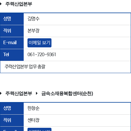
주력산업본부
성명
김명수
직위
본부장
E-mail
이메일 보기
Tel
061-720-9361
주력산업본부 업무 총괄
주력산업본부
금속소재융복합센터(순천)
성명
한창순
직위
센터장