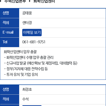
주력산업본부
화학산업센터
성명
공태웅
직위
센터장
E-mail
이메일 보기
Tel
061-681-9751
화학산업센터 업무 총괄
- 화학산업센터 수행 업무 총괄 관리
- 신규사업 발굴 (예산확보 및 재정자립, 대외협력 등)
- 정부/지자체 대응 전략수립 등
- 투자 유치 및 기업 유치
성명
최경호
직위
수석