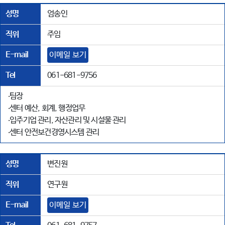
성명
엄송인
직위
주임
E-mail
이메일 보기
Tel
061-681-9756
‧팀장
‧센터 예산, 회계, 행정업무
‧입주기업 관리, 자산관리 및 시설물 관리
‧센터 안전보건경영시스템 관리
성명
변진원
직위
연구원
E-mail
이메일 보기