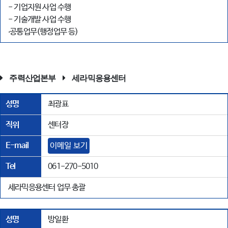
- 기업지원 사업 수행
- 기술개발 사업 수행
‧공통업무(행정업무 등)
주력산업본부
세라믹응용센터
성명
최광표
직위
센터장
E-mail
이메일 보기
Tel
061-270-5010
세라믹응용센터 업무 총괄
성명
방일환