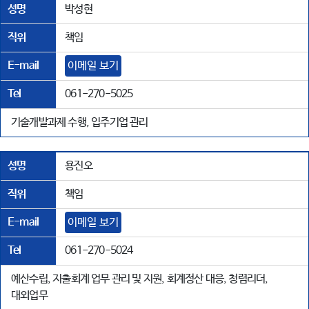
성명
박성현
직위
책임
E-mail
이메일 보기
Tel
061-270-5025
기술개발과제 수행, 입주기업 관리
성명
용진오
직위
책임
E-mail
이메일 보기
Tel
061-270-5024
예산수립, 지출회계 업무 관리 및 지원, 회계정산 대응, 청렴리더,
대외업무