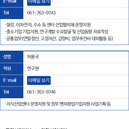
E-mail
이메일 보기
Tel
061-763-9743
·철강, 이차전지, 수소 등 센터 산업협의체 운영지원
·중소기업 기업지원, 연구개발 수요발굴 및 산업동향 자료작성
·공통업무(연말정산, 고정자산, 급량비, 업무추진비 대외활동 등)
성명
허용국
직위
연구원
E-mail
이메일 보기
Tel
061-763-9746
·지식산업센터 운영지원 및 정부 벤처창업기업지원 사업기획 등