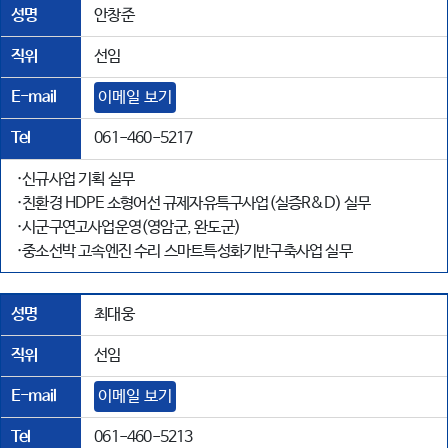
성명
안창준
직위
선임
E-mail
이메일 보기
Tel
061-460-5217
·신규사업 기획 실무
·친환경 HDPE 소형어선 규제자유특구사업(실증R&D) 실무
·시군구연고사업운영(영암군, 완도군)
·중소선박 고속엔진 수리 스마트특성화기반구축사업 실무
성명
최대웅
직위
선임
E-mail
이메일 보기
Tel
061-460-5213