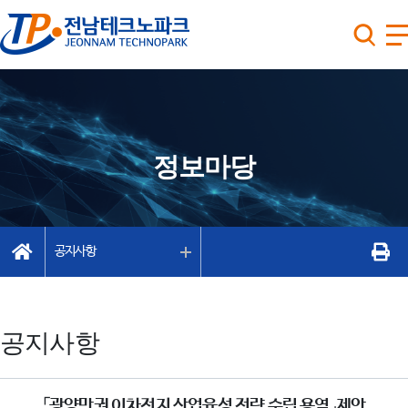
정보마당
공지사항
공지사항
「광양만권 이차전지 산업육성 전략 수립 용역」제안