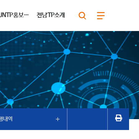
JNTP홍보마당
전남TP소개
행내역