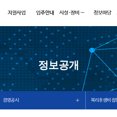
지원사업
입주안내
시설·장비 이용안내
정보마당
정보공개
경영공시
복리후생비 집