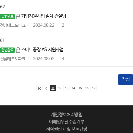
62
기업지원사업 절차 컨설팅
답변완료
전남테크노파크
2024.08.22
2
61
스마트공장 AS 지원사업
답변완료
전남테크노파크
2024.08.02
4
작성
11
12
13
14
15
16
17
개인정보처리방침
이메일무단수집거부
저작권신고 및 보호규정